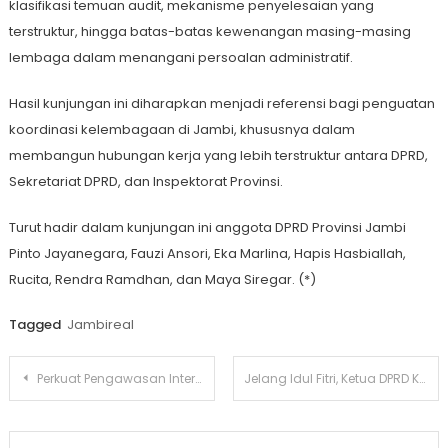
klasifikasi temuan audit, mekanisme penyelesaian yang
terstruktur, hingga batas-batas kewenangan masing-masing
lembaga dalam menangani persoalan administratif.
Hasil kunjungan ini diharapkan menjadi referensi bagi penguatan
koordinasi kelembagaan di Jambi, khususnya dalam
membangun hubungan kerja yang lebih terstruktur antara DPRD,
Sekretariat DPRD, dan Inspektorat Provinsi.
Turut hadir dalam kunjungan ini anggota DPRD Provinsi Jambi
Pinto Jayanegara, Fauzi Ansori, Eka Marlina, Hapis Hasbiallah,
Rucita, Rendra Ramdhan, dan Maya Siregar. (*)
Tagged
Jambireal
Navigasi
Perkuat Pengawasan Internal, Banmus dan Banggar DPRD Jambi Konsolidasi ke Inspektorat DKI Jakarta
Jelang Idul Fitri, Ketua DPRD Kota Jambi Salurkan Bansos di Pematang Sulur
pos